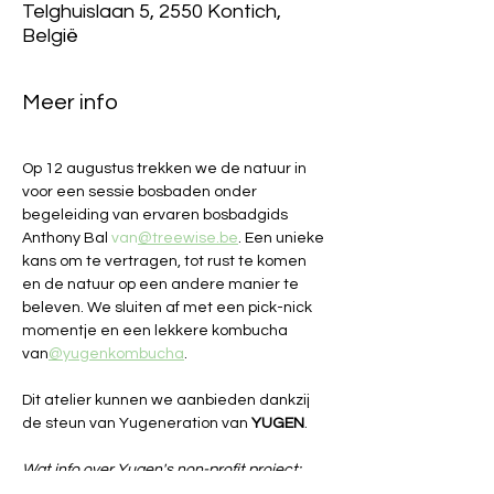
Telghuislaan 5, 2550 Kontich,
België
Meer info
Op 12 augustus trekken we de natuur in 
voor een sessie bosbaden onder 
begeleiding van ervaren bosbadgids 
Anthony Bal 
van
@treewise.be
. Een unieke 
kans om te vertragen, tot rust te komen 
en de natuur op een andere manier te 
beleven. We sluiten af met een pick-nick 
momentje en een lekkere kombucha 
van
@yugenkombucha
.
Dit atelier kunnen we aanbieden dankzij 
de steun van Yugeneration van 
YUGEN
. 
Wat info over Yugen's non-profit project: 
YUGENERATION