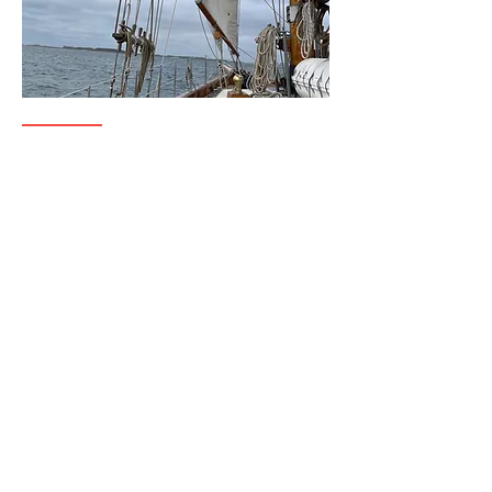
Volzet
Vonk KONTICH - Vakantie
atelier - 2 daagse zeilen met
overnachting
wo 19 aug
Meer info
Info