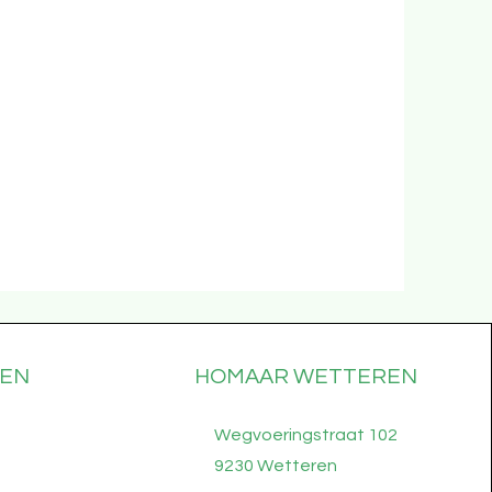
e nemen aan een van onze trajecten?
e of om je in te schrijven voor een
VEN
HOMAAR WETTEREN
Wegvoeringstraat 102
9230 Wetteren