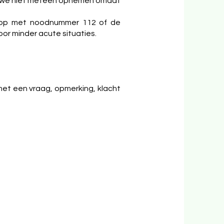
dat we niet meteen opnemen omdat
t op met noodnummer 112 of de
or minder acute situaties.
met een vraag, opmerking, klacht