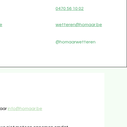
0470 56 10 02
e
wetteren@homaar.be
@homaarwetteren
naar
info@homaar.be