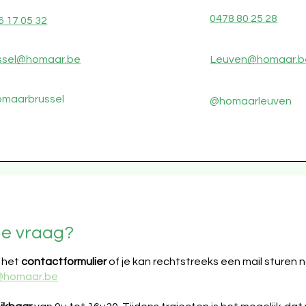
0478 80 25 28
6 17 05 32
ssel@homaar.be
Leuven@homaar.b
maarbrussel
@homaarleuven
ne vraag?
 het
contactformulier
of je kan rechtstreeks een mail sturen 
@homaar.be