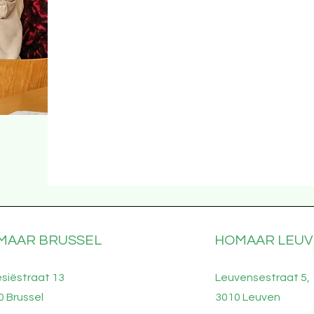
Heb je een vraag of wens je deel t
Contacteer ons voor meer informati
kennismakingsgesprek.
MAAR BRUSSEL
HOMAAR LEU
esiëstraat 13
Leuvensestraat 5,
0 Brussel
3010 Leuven