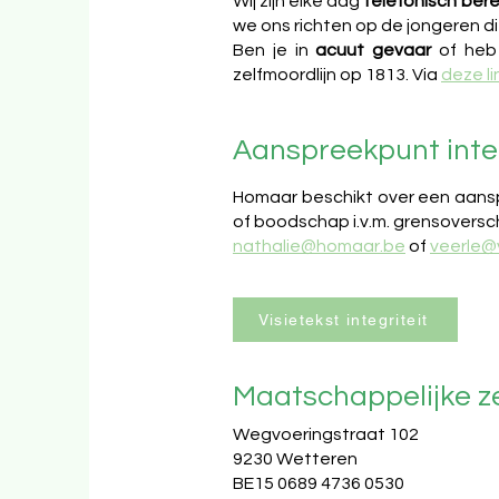
Wij zijn elke dag
telefonisch ber
we ons richten op de jongeren die
Ben je in
acuut gevaar
of heb 
zelfmoordlijn op 1813. Via
deze li
Aanspreekpunt integ
Homaar beschikt over een aanspr
of boodschap i.v.m. grensoversc
nathalie@homaar.be
of
veerle@
Visietekst integriteit
Maatschappelijke z
Wegvoeringstraat 102
9230 Wetteren
BE15 0689 4736 0530