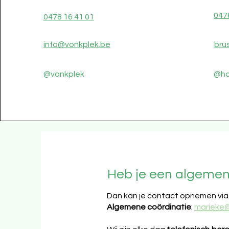
047
0478 16 41 01
info@vonkplek.be
bru
@vonkplek
@ho
Heb je een algeme
Dan kan je contact opnemen via
Algemene coördinatie
:
marieke