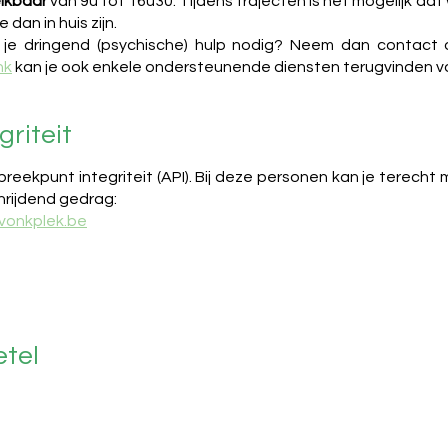
eikbaar
van 9u tot 16u30. Tijdens trajecten is het mogelijk 
 dan in huis zijn.
je dringend (psychische) hulp nodig? Neem dan contac
nk
kan je ook enkele ondersteunende diensten terugvinden vo
riteit
eekpunt integriteit (API). Bij deze personen kan je terecht 
hrijdend gedrag:
vonkplek.be
etel