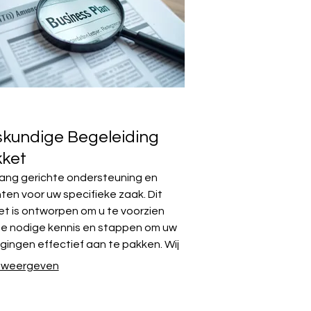
kundige Begeleiding
ket
ang gerichte ondersteuning en
hten voor uw specifieke zaak. Dit
t is ontworpen om u te voorzien
de nodige kennis en stappen om uw
gingen effectief aan te pakken. Wij
n u optimale beslissingen te nemen
 weergeven
w doelen te bereiken met bewezen
den. Dit is de ideale manier om uw
ct naar een hoger niveau te tillen