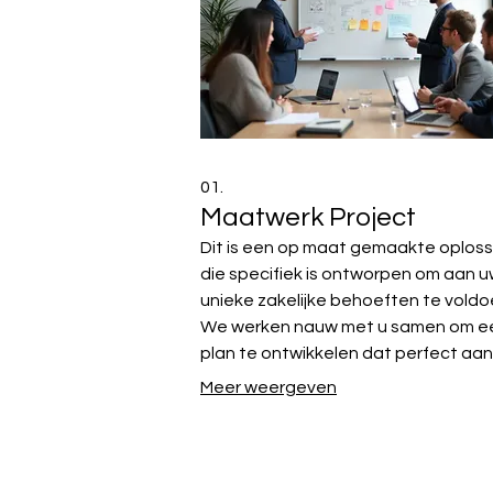
01.
Maatwerk Project
Dit is een op maat gemaakte oploss
die specifiek is ontworpen om aan 
unieke zakelijke behoeften te voldo
We werken nauw met u samen om e
plan te ontwikkelen dat perfect aan
bij uw doelen en vereisten. U ontvan
Meer weergeven
een resultaat dat speciaal voor u is
gecreëerd, afgestemd op uw specif
uitdagingen en ambities.
Homaar vzw - Vonk vzw