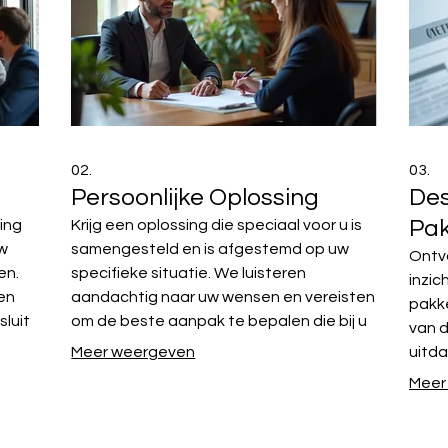
02.
03.
Persoonlijke Oplossing
Des
Pak
ing
Krijg een oplossing die speciaal voor u is
uw
samengesteld en is afgestemd op uw
Ontv
en.
specifieke situatie. We luisteren
inzic
en
aandachtig naar uw wensen en vereisten
pakke
sluit
om de beste aanpak te bepalen die bij u
van 
gt
past. Ontdek hoe wij u kunnen helpen uw
Meer weergeven
uitda
persoonlijke doelen te bereiken met een
helpe
Meer
ieke
plan op maat. Dit traject garandeert een
en u
aanpak die perfect aansluit bij uw
metho
individuele behoeften.
proje