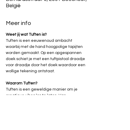
België
Meer info
Weet jij wat Tuften is?
Tuften is een eeuwenoud ambacht 
waarbij met de hand hoogpolige tapijten 
worden gemaakt. Op een opgespannen 
doek schiet je met een tuftpistool draadje 
voor draadje door het doek waardoor een 
wollige tekening ontstaat.
Waarom Tuften?
Tuften is een geweldige manier om je 
creatieve vibes los te laten. Van 
funky tekeningen tot geometrische 
designs, alles is mogelijk.
De repetitieve beweging van het pistool 
en je ontwerp tot leven zien komen is echt 
super relaxerend. (enkel het geluid van 