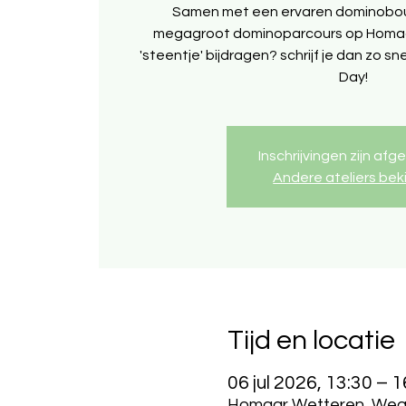
Samen met een ervaren dominobo
megagroot dominoparcours op Homaar!
'steentje' bijdragen? schrijf je dan zo sn
Day!
Inschrijvingen zijn afg
Andere ateliers bek
Tijd en locatie
06 jul 2026, 13:30 – 1
Homaar Wetteren, Wegvo