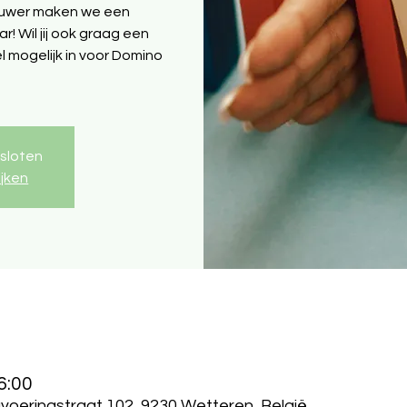
uwer maken we een
 Wil jij ook graag een
el mogelijk in voor Domino
esloten
ijken
6:00
eringstraat 102, 9230 Wetteren, België