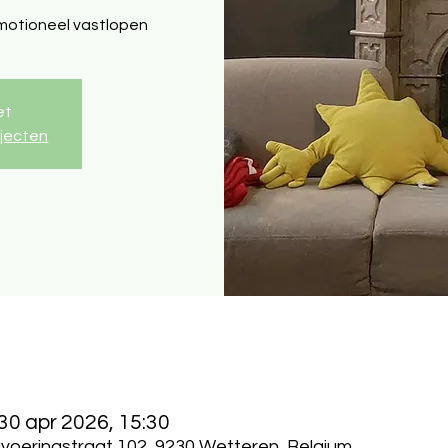
emotioneel vastlopen
et
ajecten
 30 apr 2026, 15:30
oeringstraat 102, 9230 Wetteren, Belgium