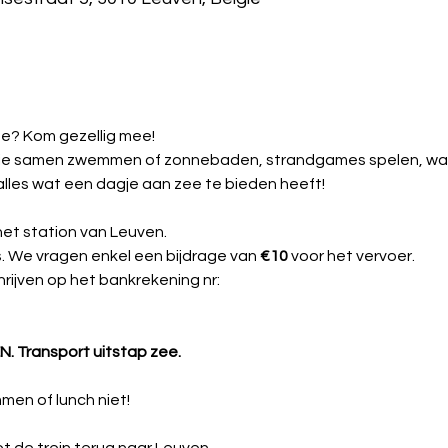
ee? Kom gezellig mee! 
llie samen zwemmen of zonnebaden, strandgames spelen, wand
 alles wat een dagje aan zee te bieden heeft!
het station van Leuven.
s. We vragen enkel een bijdrage van 
€10
 voor het vervoer.
rijven op het bankrekening nr: 
. Transport uitstap zee. 
men of lunch niet!
t de trein terug naar Leuven.