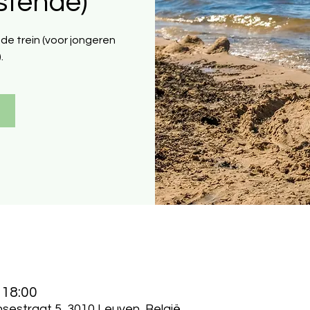
stende)
e trein (voor jongeren
.
 18:00
estraat 5, 3010 Leuven, België