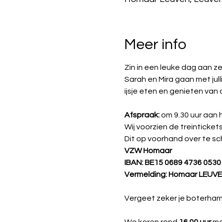
Meer info
Zin in een leuke dag aan z
Sarah en Mira gaan met ju
ijsje eten en genieten van
Afspraak:
 om 9.30 uur aan 
Wij voorzien de treinticket
Dit op voorhand over te sch
VZW Homaar
IBAN: BE15 0689 4736 0530
Vermelding: Homaar LEUVEN
Vergeet zeker je boterham
We keren rond 
16.00 uur
 me