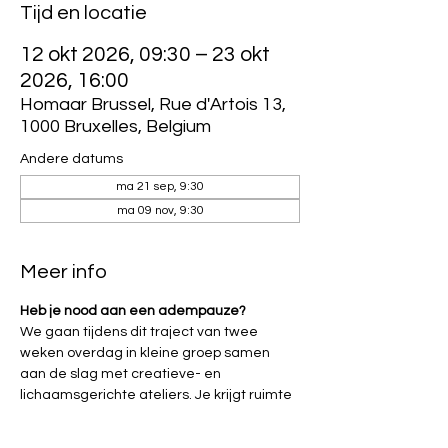
Tijd en locatie
12 okt 2026, 09:30 – 23 okt
2026, 16:00
Homaar Brussel, Rue d'Artois 13,
1000 Bruxelles, Belgium
Andere datums
ma 21 sep, 9:30
ma 09 nov, 9:30
Meer info
Heb je nood aan een adempauze?
We gaan tijdens dit traject van twee 
weken overdag in kleine groep samen 
aan de slag met creatieve- en 
lichaamsgerichte ateliers. Je krijgt ruimte 
om tot rust te komen en stil te staan bij 
jouw thema’s. We gaan er ook actief aan 