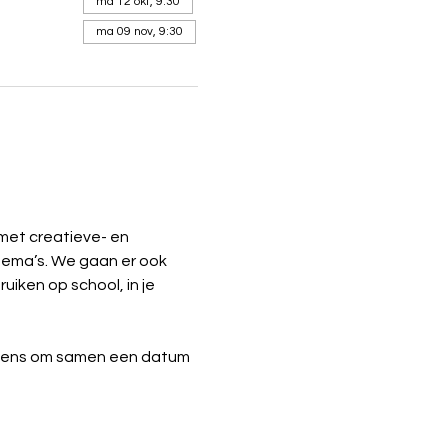
ma 12 okt, 9:30
ma 09 nov, 9:30
met creatieve- en 
thema’s. We gaan er ook 
iken op school, in je 
olgens om samen een datum 