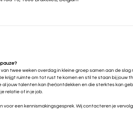
mpauze?
t van twee weken overdag in kleine groep samen aan de slag 
Je krijgt ruimte om tot rust te komen en stil te staan bij jouw 
e al jouw talenten kan (her)ontdekken en die sterktes kan gebru
 relatie of in je job.
je in voor een kennismakingsgesprek. Wij contacteren je verv