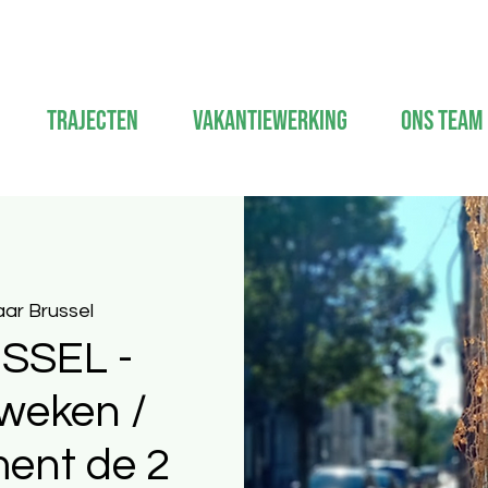
Trajecten
Vakantiewerking
Ons Team
ar Brussel
SSEL -
 weken /
nt de 2