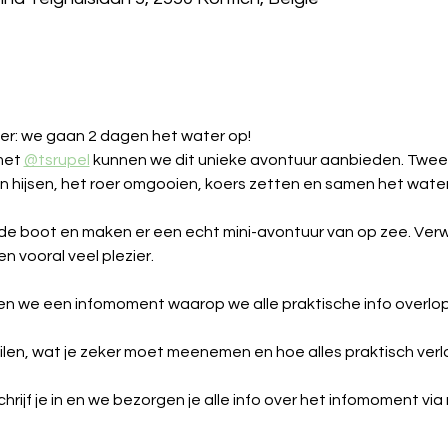
er: we gaan 2 dagen het water op! 
et 
@tsrupel
 kunnen we dit unieke avontuur aanbieden. Twee
len hijsen, het roer omgooien, koers zetten en samen het wate
p de boot en maken er een echt mini-avontuur van op zee. Ve
n vooral veel plezier.
ien we een infomoment waarop we alle praktische info overlope
eilen, wat je zeker moet meenemen en hoe alles praktisch verl
rijf je in en we bezorgen je alle info over het infomoment via 