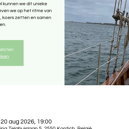
l kunnen we dit unieke
even we op het ritme van
en, koers zetten en samen
en.
esloten
ijken
 20 aug 2026, 19:00
a Telghuislaan 5, 2550 Kontich, België