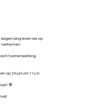
 dagen lang leven we op 
r verkennen.
rwacht samenwerking, 
n op 24 juni om 11u in 
oopt 🧭
mail.